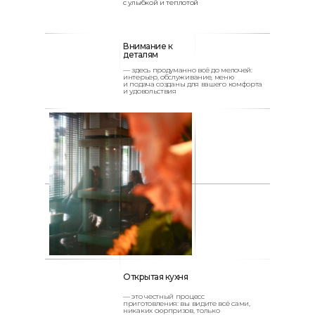
с улыбкой и теплотой
Внимание к
деталям
— здесь продуманно всё до мелочей:
интерьер, обслуживание, меню
и подача созданы для вашего комфорта
и удовольствия
Открытая кухня
— это честный процесс
приготовления: вы видите всё сами,
никаких сюрпризов, только