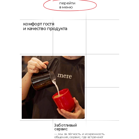
перейти
перейти
в меню
в меню
комфорт гостя
и качество продукта
Заботливый
сервис
— мы за лёгкость и искренность
общения, сервис, где встречают