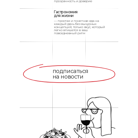
прозрачность и доверие
Гастрономия
для жизни
— простая и понятная еда на
каждый день без вычурных
концепций, только вкус, который
легко впишется в ваш
повседневный ритм
подписаться
подписаться
на новости
на новости