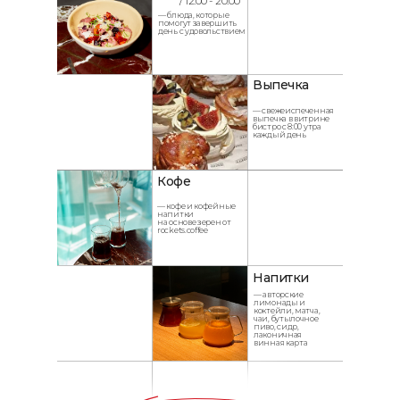
/ 12:00 - 20:00
— блюда, которые
помогут завершить
день с удовольствием
Выпечка
— свежеиспеченная
выпечка в витрине
бистро с 8:00 утра
каждый день
Кофе
— кофе и кофейные
напитки
на основе зерен от
rockets.coffee
Напитки
— авторские
лимонады и
коктейли, матча,
чаи, бутылочное
пиво, сидр,
лаконичная
винная карта